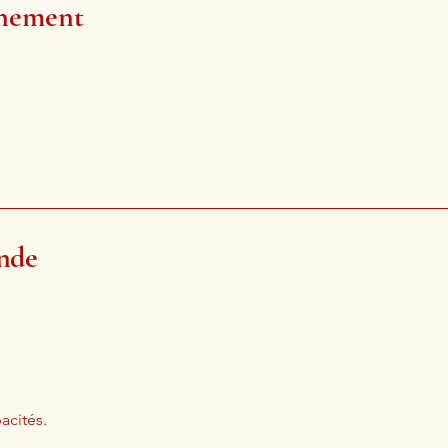
énement
onde
acités.