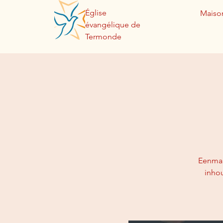
Église
Maiso
évangélique de
Termonde
Eenmaa
inho