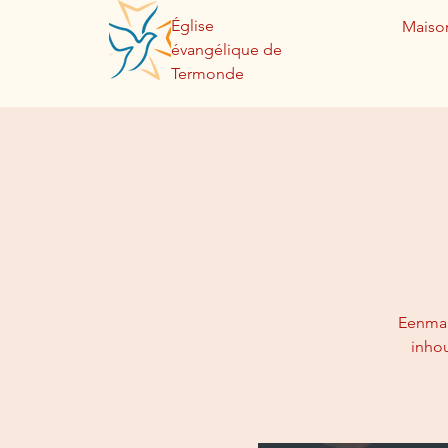
Église
Maiso
évangélique de
Termonde
Eenmaa
inho