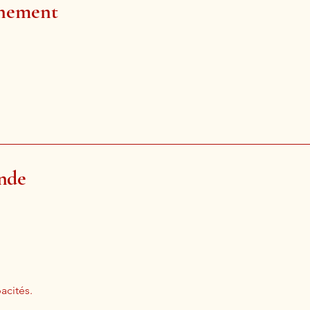
énement
onde
acités.