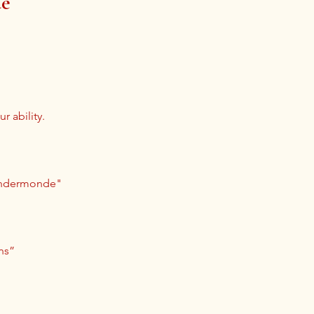
de
r ability.
Dendermonde"
ns”