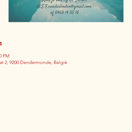
n
00 PM
aat 2, 9200 Dendermonde, België