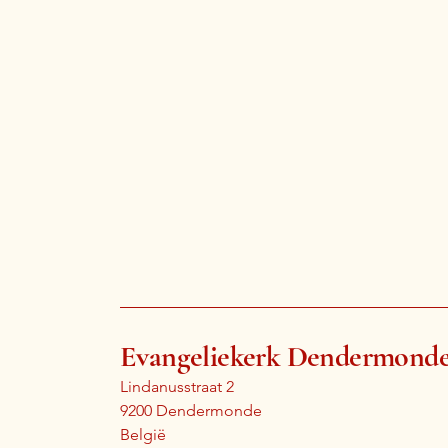
Evangeliekerk Dendermond
Maandagenda | augustus
Lindanusstraat 2
9200 Dendermonde
België