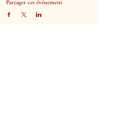
Partager cet événement
Église évangélique de Termonde
Rue Lindanus 2
9200 Termonde
Belgique
Soutenez-nous avec vos dons et selon vos capacités.
Vous n’êtes obligé de rien faire !
Église, entretien et mission :
BE11
0910 0121 4448
au nom de la « Protestante Evangeliekerk Dendermonde »
Diaconie et évangélisation :
BE60
0635 7349 6670