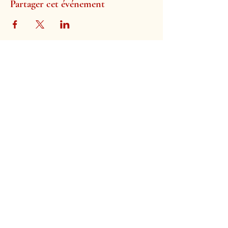
Partager cet événement
Église évangélique de Termonde
Rue Lindanus 2
9200 Termonde
Belgique
Soutenez-nous avec vos dons et selon vos capacités.
Vous n’êtes obligé de rien faire !
Église, entretien et mission :
BE11
0910 0121 4448
au nom de la « Protestante Evangeliekerk Dendermonde »
Diaconie et évangélisation :
BE60
0635 7349 6670