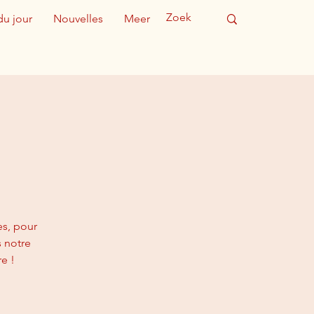
du jour
Nouvelles
Meer
es, pour
s notre
e !