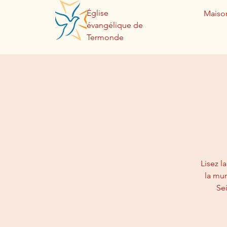
Église
Maiso
évangélique de
Termonde
Lisez l
la mun
Se