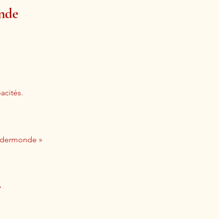
onde
acités.
endermonde »
»