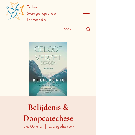
Église
évangélique de
Termonde
Belijdenis &
Doopcatechese
lun. 05 mai
  |  
Evangeliekerk