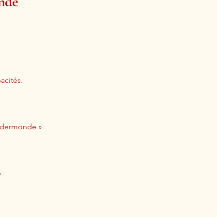
onde
acités.
endermonde »
»