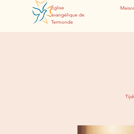
Église
Maiso
évangélique de
Termonde
Tij