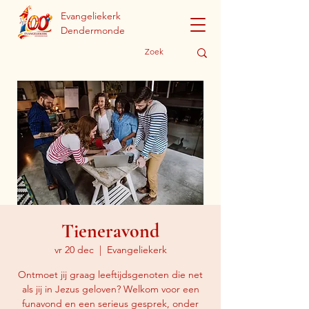
Evangeliekerk
Dendermonde
Tieneravond
vr 20 dec
  |  
Evangeliekerk
Ontmoet jij graag leeftijdsgenoten die net
als jij in Jezus geloven? Welkom voor een
funavond en een serieus gesprek, onder