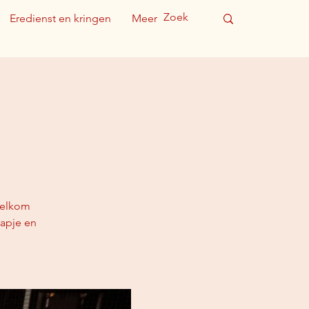
Eredienst en kringen
Meer
 Welkom
hapje en