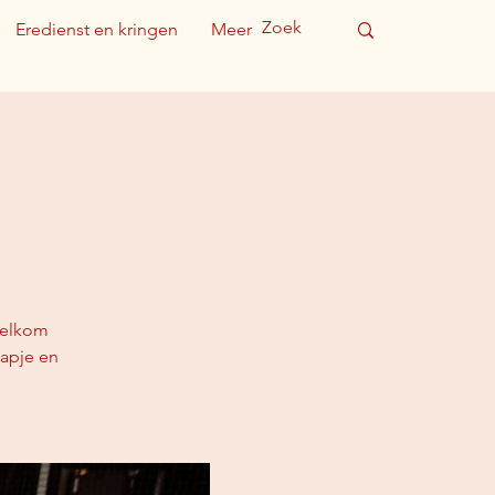
Eredienst en kringen
Meer
 Welkom
hapje en