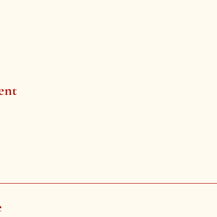
ent
e