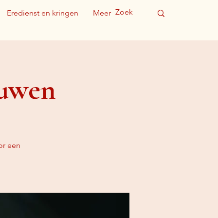
Eredienst en kringen
Meer
ouwen
or een