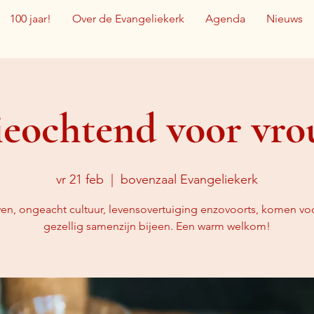
100 jaar!
Over de Evangeliekerk
Agenda
Nieuws
ieochtend voor vr
vr 21 feb
  |  
bovenzaal Evangeliekerk
en, ongeacht cultuur, levensovertuiging enzovoorts, komen vo
gezellig samenzijn bijeen. Een warm welkom!