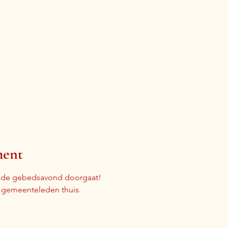
ment
r de gebedsavond doorgaat!
j gemeenteleden thuis.