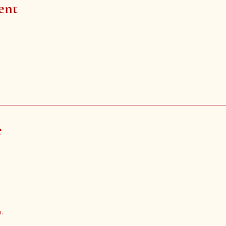
ent
e
.