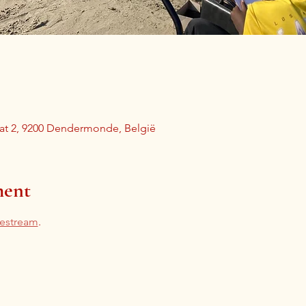
aat 2, 9200 Dendermonde, België
ment
vestream
. 