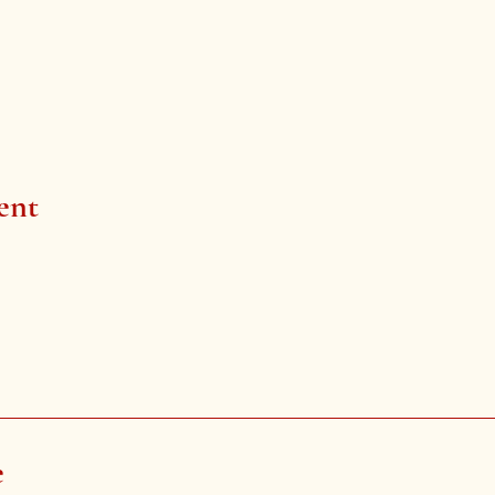
ent
e